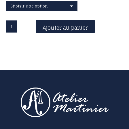
quantité
Ajouter au panier
de
Housse,
Fourreau
à
archet.