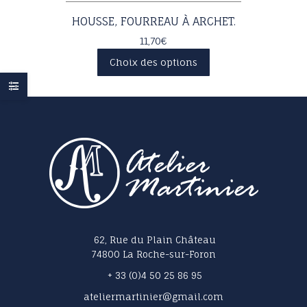
HOUSSE, FOURREAU À ARCHET.
11,70
€
Ce
Choix des options
produit
a
plusieurs
variations.
Les
options
peuvent
être
choisies
sur
la
page
62, Rue du Plain Château
du
74800 La Roche-sur-Foron
produit
+ 33 (0)4 50 25 86 95
ateliermartinier@gmail.com