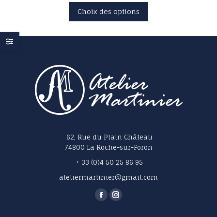
Ce
Choix des options
produit
a
plusieurs
variations.
Les
options
peuvent
être
choisies
sur
la
page
62, Rue du Plain Château
du
74800 La Roche-sur-Foron
produit
+ 33 (0)4 50 25 86 95
ateliermartinier@gmail.com
Trouvez nous sur :
La
La
page
page