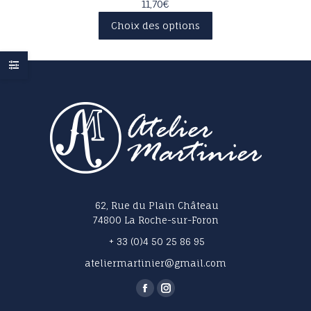
11,70
€
Ce
Choix des options
produit
a
plusieurs
variations.
Les
options
peuvent
être
choisies
sur
la
page
62, Rue du Plain Château
du
74800 La Roche-sur-Foron
produit
+ 33 (0)4 50 25 86 95
ateliermartinier@gmail.com
Trouvez nous sur :
La
La