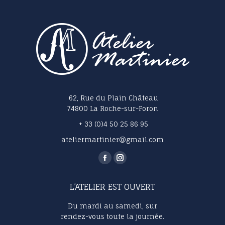
peuvent
être
choisies
sur
la
page
du
produit
62, Rue du Plain Château
74800 La Roche-sur-Foron
+ 33 (0)4 50 25 86 95
ateliermartinier@gmail.com
Trouvez nous sur :
La
La
page
page
L’ATELIER EST OUVERT
Facebook
Instagram
s'ouvre
s'ouvre
Du mardi au samedi, sur
dans
dans
rendez-vous toute la journée.