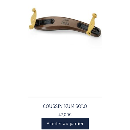
du
produit
COUSSIN KUN SOLO
47,00
€
Ajouter au panier