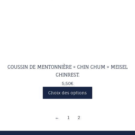
COUSSIN DE MENTONNIÈRE « CHIN CHUM » MEISEL
CHINREST.
5,50
€
Ce
Choix des options
produit
a
plusieurs
variations.
←
1
2
Les
options