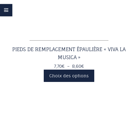
PIEDS DE REMPLACEMENT ÉPAULIÈRE « VIVA LA
MUSICA »
Plage
7,70
€
–
8,60
€
de
Ce
Choix des options
prix :
produit
7,70€
a
à
plusieurs
8,60€
variations.
Les
options
peuvent
être
choisies