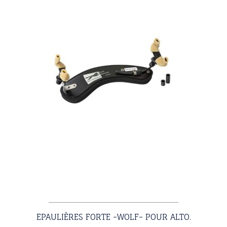
sur
la
page
du
produit
EPAULIÈRES FORTE -WOLF- POUR ALTO.