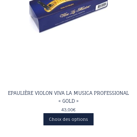
EPAULIÈRE VIOLON VIVA LA MUSICA PROFESSIONAL
« GOLD »
43,00
€
Ce
Choix des options
produit
a
plusieurs