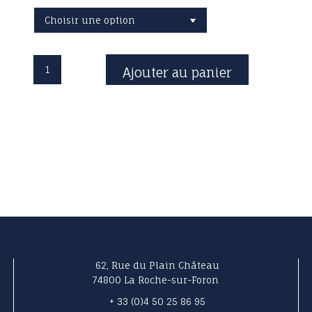
quantité
Ajouter au panier
de
Epaulières
Forte
-
WOLF-
pour
Violon.
62, Rue du Plain Château
74800 La Roche-sur-Foron
+ 33 (0)4 50 25 86 95