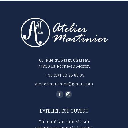
62, Rue du Plain Château
74800 La Roche-sur-Foron
+ 33 (0)4 50 25 86 95
ateliermartinier@gmail.com
Trouvez nous sur :
La
La
page
page
L’ATELIER EST OUVERT
Facebook
Instagram
s'ouvre
s'ouvre
Du mardi au samedi, sur
dans
dans
rendez-vous toute la journée.