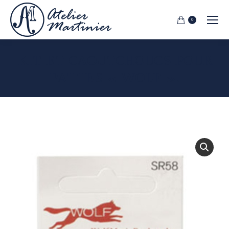
0
KIT ET CAOUTCHOUCS POUR
PATTES « WOLF ».