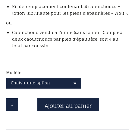
À
Kit de remplacement contenant: 4 caoutchoucs +
12,00€
lotion lubrifiante pour les pieds d’épaulières « Wolf ».
ou
Caoutchouc vendu à l’unité (sans lotion). Comptez
deux caoutchoucs par pied d’épaulière, soit 4 au
total par coussin.
Modèle
quantité
Ajouter au panier
de
Kit
et
Caoutchoucs
pour