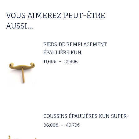
pattes
"Wolf".
VOUS AIMEREZ PEUT-ÊTRE
AUSSI…
PIEDS DE REMPLACEMENT
ÉPAULIÈRE KUN
Plage
11,60
€
–
13,80
€
de
prix :
11,60€
à
13,80€
COUSSINS ÉPAULIÈRES KUN SUPER-
Plage
36,00
€
–
49,70
€
de
prix :