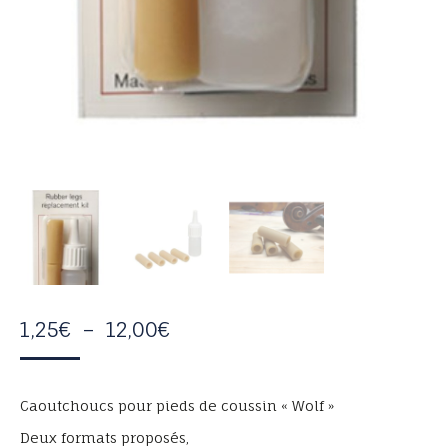
PLAGE
1,25
€
–
12,00
€
DE
PRIX :
Caoutchoucs pour pieds de coussin « Wolf »
1,25€
Deux formats proposés,