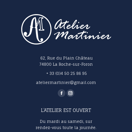
62, Rue du Plain Château
74800 La Roche-sur-Foron
+ 33 (0)4 50 25 86 95
ateliermartinier@gmail.com
Trouvez nous sur :
La
La
page
page
L’ATELIER EST OUVERT
Facebook
Instagram
s'ouvre
s'ouvre
Du mardi au samedi, sur
dans
dans
rendez-vous toute la journée.