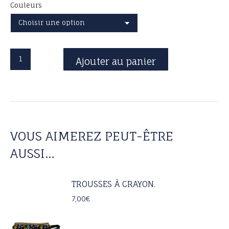
Couleurs
quantité
Ajouter au panier
de
Crayons
clé
de
Sol
fantaisie
VOUS AIMEREZ PEUT-ÊTRE
AUSSI…
TROUSSES À CRAYON.
7,00
€