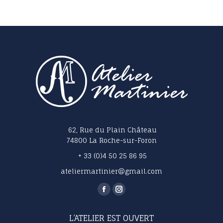
62, Rue du Plain Château
74800 La Roche-sur-Foron
+ 33 (0)4 50 25 86 95
ateliermartinier@gmail.com
Trouvez nous sur :
La
La
page
page
L’ATELIER EST OUVERT
Facebook
Instagram