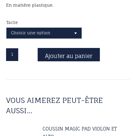
En matière plastique.
Taille
quantité
Ajouter au panier
de
Coussins
épaulières
MUCO
"easy
model"
(SR)
VOUS AIMEREZ PEUT-ÊTRE
AUSSI…
COUSSIN MAGIC PAD VIOLON ET