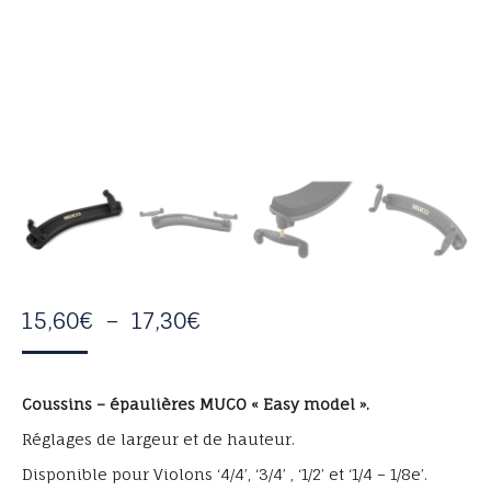
PLAGE
15,60
€
–
17,30
€
DE
PRIX :
Coussins – épaulières MUCO « Easy model ».
15,60€
Réglages de largeur et de hauteur.
À
Disponible pour Violons ‘4/4’, ‘3/4’ , ‘1/2’ et ‘1/4 – 1/8e’.
17,30€