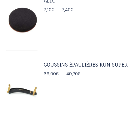
ALTO.
Plage
7,10
€
–
7,40
€
de
prix :
7,10€
à
7,40€
COUSSINS ÉPAULIÈRES KUN SUPER-
Plage
36,00
€
–
49,70
€
de
prix :
36,00€
à
49,70€