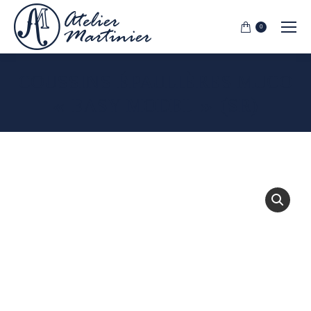
0
COUSSINS ÉPAULIÈRES MUCO
« EASY MODEL » (SR)