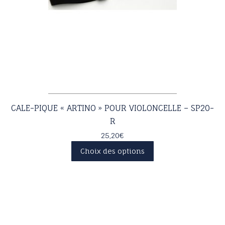
CALE-PIQUE « ARTINO » POUR VIOLONCELLE – SP20-
R
25,20
€
Ce
Choix des options
produit
a
plusieurs
variations.
Les
options
peuvent