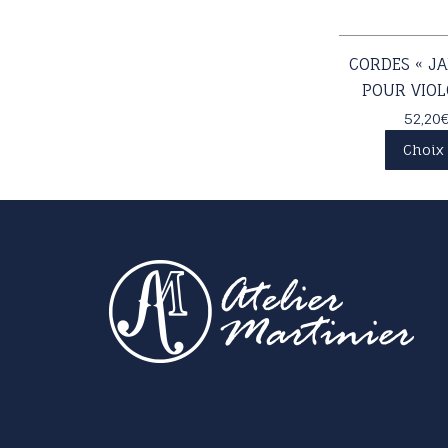
CORDES « J
POUR VIOL
52,20
Choix 