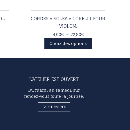
O »
CORDES « SOLEA » CORELLI POUR
VIOLON.
Plage
4,00
€
–
72,80
€
de
Ce
Choix des options
prix :
produit
€
4,00€
a
rs
à
plusieurs
ons.
€
72,80€
variations.
Les
L’ATELIER EST OUVERT
options
t
peuvent
Du mardi au samedi, sur
être
rendez-vous toute la journée.
s
choisies
sur
PARTENAIRES
la
page
du
produit